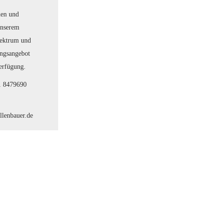
nen und
unserem
pektrum und
ungsangebot
erfügung.
51 8479690
llenbauer.de