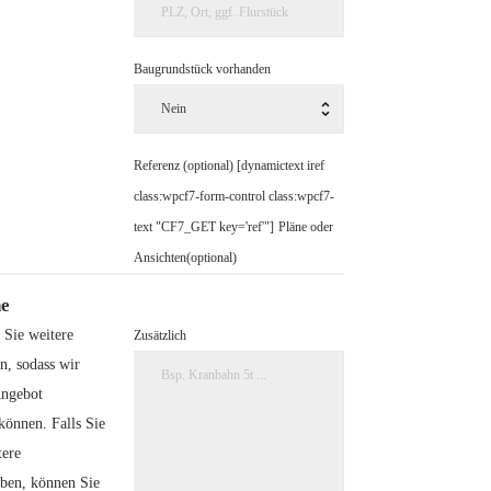
Baugrundstück vorhanden
Referenz (optional) [dynamictext iref
class:wpcf7-form-control class:wpcf7-
text "CF7_GET key='ref'"]
Pläne oder
Ansichten(optional)
e
 Sie weitere
Zusätzlich
, sodass wir
Angebot
können. Falls Sie
tere
aben, können Sie