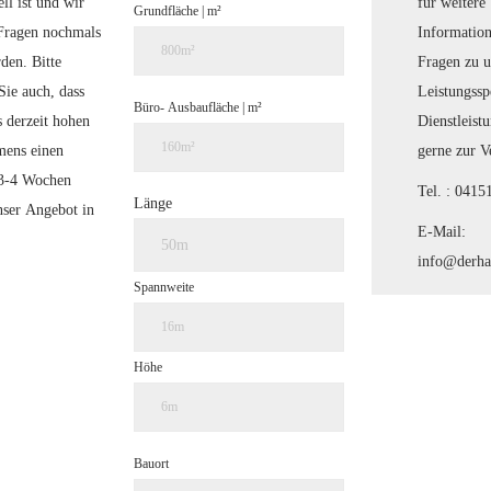
für weitere
ll ist und wir
Grundfläche | m²
Informatio
 Fragen nochmals
Fragen zu 
rden.
Bitte
Leistungss
Sie auch, dass
Büro- Ausbaufläche | m²
Dienstleist
 derzeit hohen
gerne zur V
ens einen
 3-4 Wochen
Tel. : 041
Länge
nser Angebot in
E-Mail:
info@derha
Spannweite
Höhe
Bauort