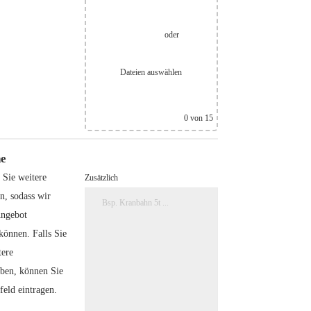
oder
Dateien auswählen
0
von 15
e
 Sie weitere
Zusätzlich
, sodass wir
Angebot
können. Falls Sie
tere
aben, können Sie
feld eintragen.