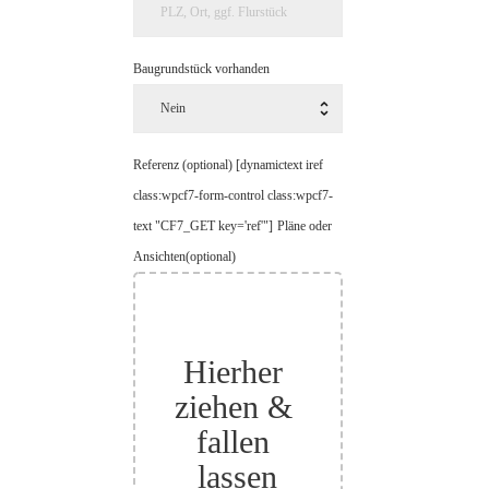
Baugrundstück vorhanden
Referenz (optional) [dynamictext iref
class:wpcf7-form-control class:wpcf7-
text "CF7_GET key='ref'"]
Pläne oder
Ansichten(optional)
Hierher 
ziehen & 
fallen 
lassen