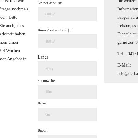
für weitere
ll ist und wir
Grundfläche | m²
Informatio
 Fragen nochmals
Fragen zu 
rden.
Bitte
Leistungss
Sie auch, dass
Büro- Ausbaufläche | m²
Dienstleist
 derzeit hohen
gerne zur V
ens einen
 3-4 Wochen
Tel. : 041
Länge
nser Angebot in
E-Mail:
info@derha
Spannweite
Höhe
Bauort