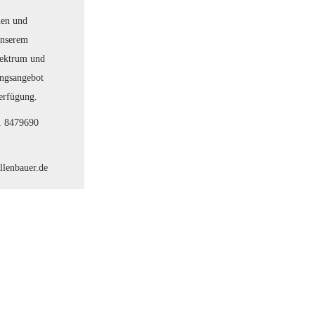
nen und
unserem
pektrum und
ungsangebot
erfügung.
51 8479690
llenbauer.de